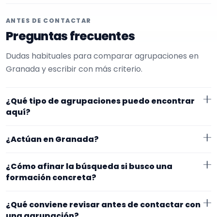
ANTES DE CONTACTAR
Preguntas frecuentes
Dudas habituales para comparar agrupaciones en
Granada y escribir con más criterio.
¿Qué tipo de agrupaciones puedo encontrar
aquí?
Aquí verás agrupaciones que trabajan para bautizos.
¿Actúan en Granada?
Conviene comparar repertorio, tamaño de la
formación y vídeos antes de decidir.
Los perfiles que aparecen aquí han indicado que
¿Cómo afinar la búsqueda si busco una
trabajan en Granada. Algunos son de la zona y otros
formación concreta?
se desplazan, así que merece la pena confirmar lugar
Empieza por el tipo de evento y la zona. Si ya sabes el
exacto, horarios y posibles gastos.
¿Qué conviene revisar antes de contactar con
formato que te encaja, usa el filtro de tipo de
una agrupación?