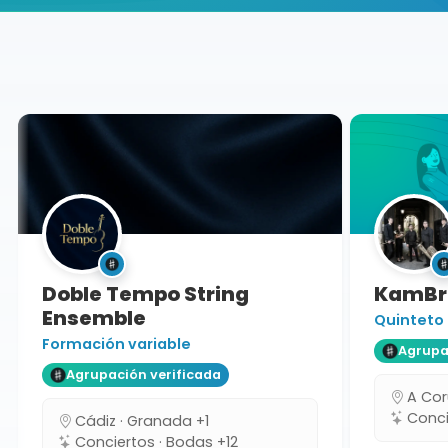
Buscador de músicos
Agrupaciones
Granada
Doble Tempo String
KamBra
Ensemble
Quinteto
Formación variable
Agrupaci
Agrupación verificada
A Coru
Concie
Cádiz · Granada +1
Conciertos · Bodas +12