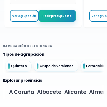
Ver agrupación
Ver agrupa
Pedir presupuesto
NAVEGACIÓN RELACIONADA
Tipos de agrupación
Quinteto
Grupo de versiones
Formación 
Explorar provincias
A Coruña
Albacete
Alicante
Almer