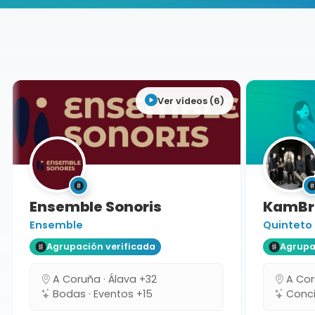
Buscador de músicos
Agrupaciones
Badajoz
Ver vídeos (6)
Ensemble Sonoris
KamBra
Ensemble
Quinteto
Agrupación verificada
Agrupaci
A Coruña · Álava +32
A Coru
Bodas · Eventos +15
Concie