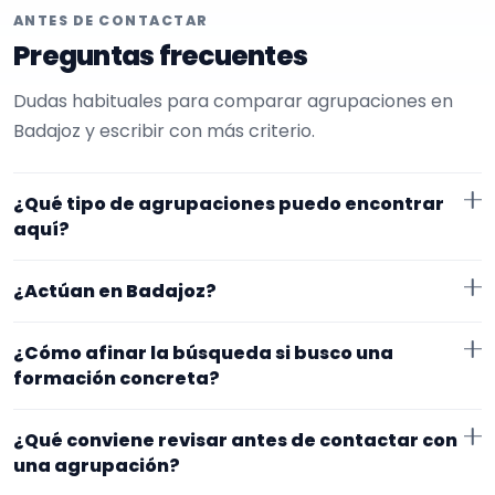
ANTES DE CONTACTAR
Preguntas frecuentes
Dudas habituales para comparar agrupaciones en
Badajoz y escribir con más criterio.
¿Qué tipo de agrupaciones puedo encontrar
aquí?
Aquí verás agrupaciones que trabajan para bautizos.
¿Actúan en Badajoz?
Conviene comparar repertorio, tamaño de la
formación y vídeos antes de decidir.
Los perfiles que aparecen aquí han indicado que
¿Cómo afinar la búsqueda si busco una
trabajan en Badajoz. Algunos son de la zona y otros se
formación concreta?
desplazan, así que merece la pena confirmar lugar
Empieza por el tipo de evento y la zona. Si ya sabes el
exacto, horarios y posibles gastos.
¿Qué conviene revisar antes de contactar con
formato que te encaja, usa el filtro de tipo de
una agrupación?
agrupación para quedarte con opciones más