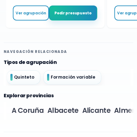
Ver agrupación
Ver agrupa
Pedir presupuesto
NAVEGACIÓN RELACIONADA
Tipos de agrupación
Quinteto
Formación variable
Explorar provincias
A Coruña
Albacete
Alicante
Almer