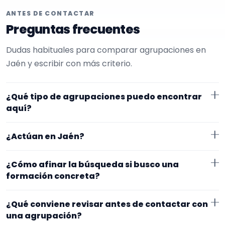
ANTES DE CONTACTAR
Preguntas frecuentes
Dudas habituales para comparar agrupaciones en
Jaén y escribir con más criterio.
¿Qué tipo de agrupaciones puedo encontrar
aquí?
Aquí verás agrupaciones que trabajan para bautizos.
¿Actúan en Jaén?
En esta página la selección está más afinada hacia
charanga. Conviene comparar repertorio, tamaño de
Los perfiles que aparecen aquí han indicado que
¿Cómo afinar la búsqueda si busco una
la formación y vídeos antes de decidir.
trabajan en Jaén. Algunos son de la zona y otros se
formación concreta?
desplazan, así que merece la pena confirmar lugar
Si este tipo de formación se te queda corto o
exacto, horarios y posibles gastos.
¿Qué conviene revisar antes de contactar con
demasiado específico, cambia el subtipo o quítalo
una agrupación?
para abrir la búsqueda. Suele funcionar mejor