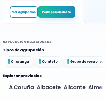
Ver agrupación
Pedir presupuesto
NAVEGACIÓN RELACIONADA
Tipos de agrupación
Charanga
Quinteto
Grupo de versiones
Explorar provincias
A Coruña
Albacete
Alicante
Almer