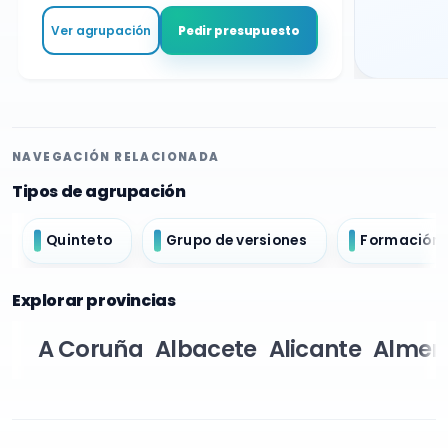
Ver agrupación
Pedir presupuesto
NAVEGACIÓN RELACIONADA
Tipos de agrupación
Quinteto
Grupo de versiones
Formación 
Explorar provincias
A Coruña
Albacete
Alicante
Almer