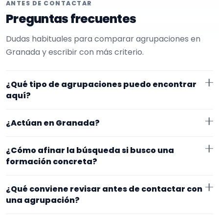
ANTES DE CONTACTAR
Preguntas frecuentes
Dudas habituales para comparar agrupaciones en
Granada y escribir con más criterio.
¿Qué tipo de agrupaciones puedo encontrar
aquí?
Aquí verás agrupaciones que trabajan para bautizos.
¿Actúan en Granada?
En esta página la selección está más afinada hacia
grupo de versiones. Conviene comparar repertorio,
Los perfiles que aparecen aquí han indicado que
¿Cómo afinar la búsqueda si busco una
tamaño de la formación y vídeos antes de decidir.
trabajan en Granada. Algunos son de la zona y otros
formación concreta?
se desplazan, así que merece la pena confirmar lugar
Si este tipo de formación se te queda corto o
exacto, horarios y posibles gastos.
¿Qué conviene revisar antes de contactar con
demasiado específico, cambia el subtipo o quítalo
una agrupación?
para abrir la búsqueda. Suele funcionar mejor