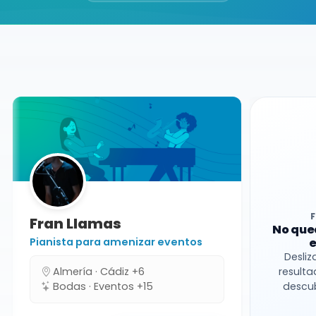
Buscador de músicos
Agrupaciones
Granada
Grupo de versiones
Fran Llamas
No que
Pianista para amenizar eventos
e
Desliz
Almería · Cádiz +6
resulta
Bodas · Eventos +15
descub