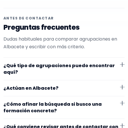
ANTES DE CONTACTAR
Preguntas frecuentes
Dudas habituales para comparar agrupaciones en
Albacete y escribir con más criterio.
¿Qué tipo de agrupaciones puedo encontrar
aquí?
Aquí verás agrupaciones que trabajan para bautizos.
¿Actúan en Albacete?
En esta página la selección está más afinada hacia
charanga. Conviene comparar repertorio, tamaño de
Los perfiles que aparecen aquí han indicado que
¿Cómo afinar la búsqueda si busco una
la formación y vídeos antes de decidir.
trabajan en Albacete. Algunos son de la zona y otros
formación concreta?
se desplazan, así que merece la pena confirmar lugar
Si este tipo de formación se te queda corto o
exacto, horarios y posibles gastos.
¿Qué conviene revisar antes de contactar con