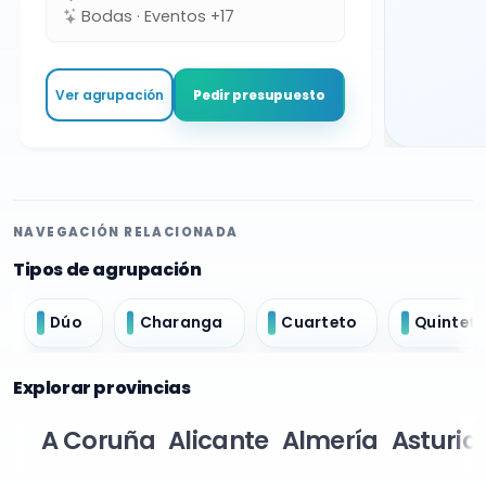
Bodas · Eventos +17
Ver agrupación
Pedir presupuesto
NAVEGACIÓN RELACIONADA
Tipos de agrupación
Dúo
Charanga
Cuarteto
Quintet
Explorar provincias
A Coruña
Alicante
Almería
Asturia