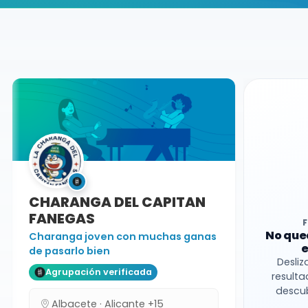
Buscador de músicos
Agrupaciones
Albacete
Charanga
CHARANGA DEL CAPITAN
FANEGAS
No que
Charanga joven con muchas ganas
e
de pasarlo bien
Desliz
Agrupación verificada
resulta
descub
Albacete · Alicante +15