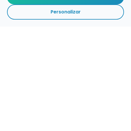
Personalizar
Empleo para músicos
Convocatorias de empleo público
Ofertas de empleo de encuentramusico.es
Publica tu oferta de empleo para músicos
Encuentra Músico
Buscador de Músicos