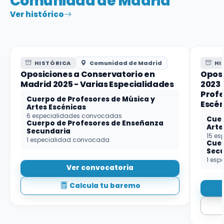
Comunidad de Madrid
Ver histórico
HISTÓRICA
Comunidad de Madrid
HI
Oposiciones a Conservatorio en
Opos
Madrid 2025 - Varias Especialidades
2023 
Profe
Cuerpo de Profesores de Música y
Escén
Artes Escénicas
6 especialidades convocadas
Cuer
Cuerpo de Profesores de Enseñanza
Arte
Secundaria
15 es
1 especialidad convocada
Cuer
Sec
1 esp
Ver convocatoria
Calcula tu baremo