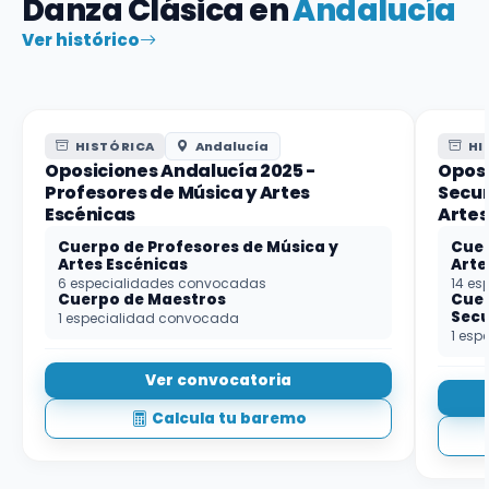
Danza Clásica en
Andalucía
Ver histórico
HISTÓRICA
Andalucía
HI
Oposiciones Andalucía 2025 -
Oposi
Profesores de Música y Artes
Secun
Escénicas
Artes
Cuerpo de Profesores de Música y
Cuer
Artes Escénicas
Arte
6 especialidades convocadas
14 es
Cuerpo de Maestros
Cuer
Sec
1 especialidad convocada
1 esp
Ver convocatoria
Calcula tu baremo