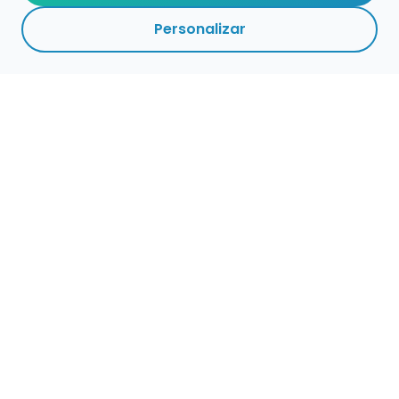
Personalizar
Empleo para músicos
Convocatorias de empleo público
Ofertas de empleo de encuentramusico.es
Publica tu oferta de empleo para músicos
Encuentra Músico
Buscador de Músicos