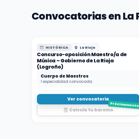
Convocatorias en La R
HISTÓRICA
La Rioja
Concurso-oposición Maestro/a de
Música – Gobierno de La Rioja
(Logroño)
Cuerpo de Maestros
1 especialidad convocada
Ver convocatoria
Próximament
Calcula tu baremo