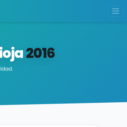
ioja
2016
idad.