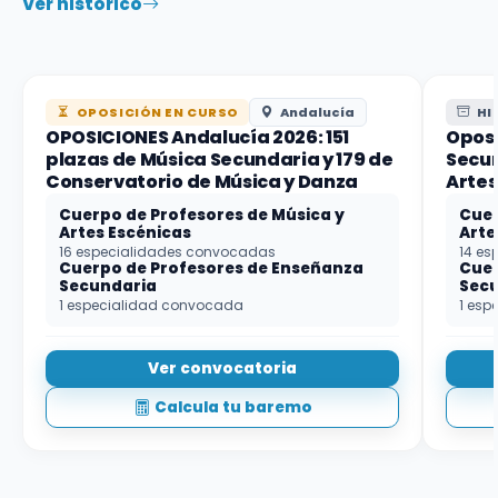
Ver histórico
OPOSICIÓN EN CURSO
Andalucía
HI
OPOSICIONES Andalucía 2026: 151
Oposi
plazas de Música Secundaria y 179 de
Secun
Conservatorio de Música y Danza
Artes
Cuerpo de Profesores de Música y
Cuer
Artes Escénicas
Arte
16 especialidades convocadas
14 es
Cuerpo de Profesores de Enseñanza
Cuer
Secundaria
Sec
1 especialidad convocada
1 esp
Ver convocatoria
Calcula tu baremo