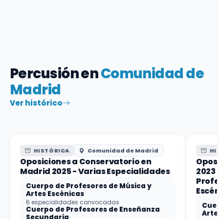
Percusión en
Comunidad de
Madrid
Ver histórico
HISTÓRICA
Comunidad de Madrid
HI
Oposiciones a Conservatorio en
Opos
Madrid 2025 - Varias Especialidades
2023 
Profe
Cuerpo de Profesores de Música y
Escén
Artes Escénicas
6 especialidades convocadas
Cuer
Cuerpo de Profesores de Enseñanza
Arte
Secundaria