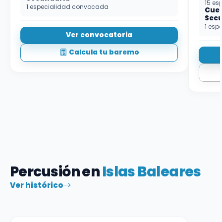
15 es
1 especialidad convocada
Cuer
Sec
1 esp
Ver convocatoria
Calcula tu baremo
Percusión en
Islas Baleares
Ver histórico