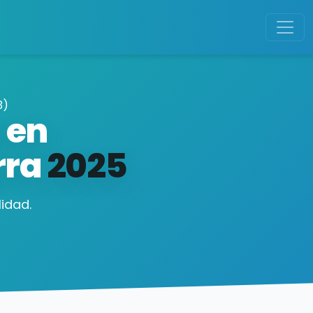
3)
 en
rra
2025
idad.