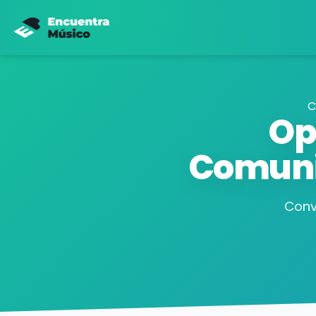
C
Op
Comuni
Conv