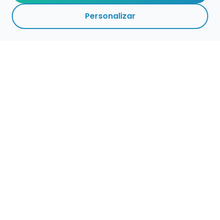
Personalizar
Empleo para músicos
Convocatorias de empleo público
Ofertas de empleo de encuentramusico.es
Publica tu oferta de empleo para músicos
Encuentra Músico
Buscador de Músicos