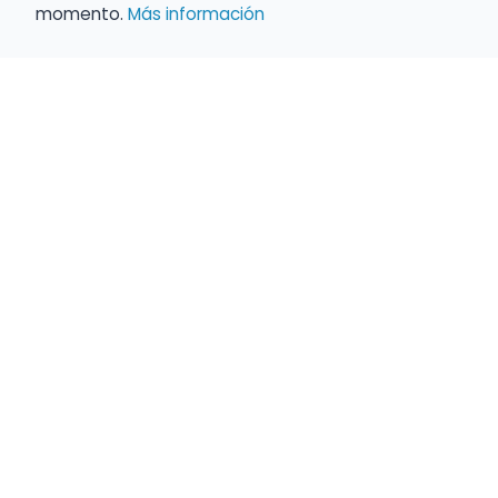
momento.
Más información
Empleo para músicos
Convocatorias de empleo público
Ofertas de empleo de encuentramusico.e
Publica tu oferta de empleo para músicos