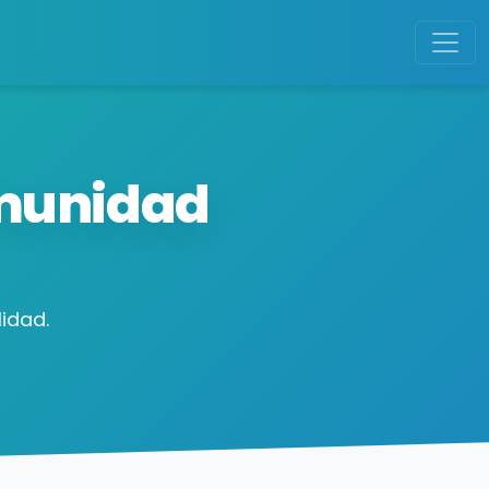
omunidad
idad.