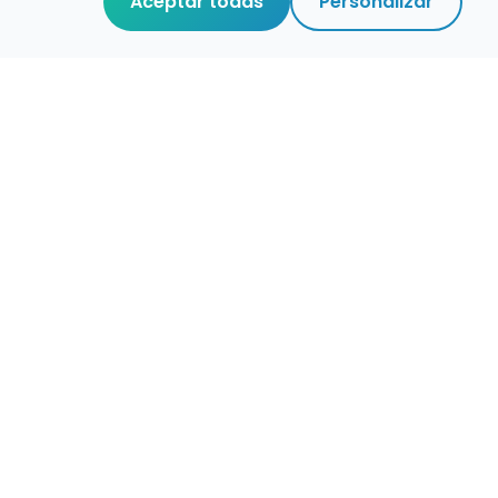
Aceptar todas
Personalizar
aces de interés
stro de conservatorios y escuelas de
ca en España
igura alertas de empleo
ontacta con nosotros