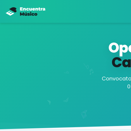
Opo
Ca
Convocator
0