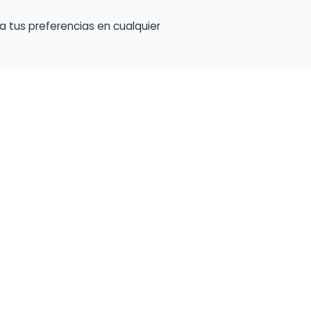
a tus preferencias en cualquier
Encuentra Músico
Enl
Regi
Buscador de Músicos
músi
s
Encuentra Pianista Acompañante
Conf
Asesoría para músicos y docentes
C