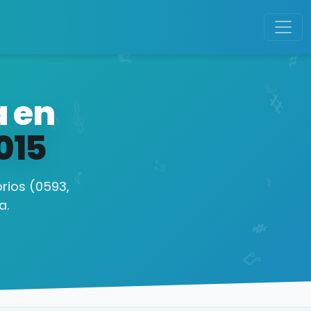
a en
015
rios (0593,
a.