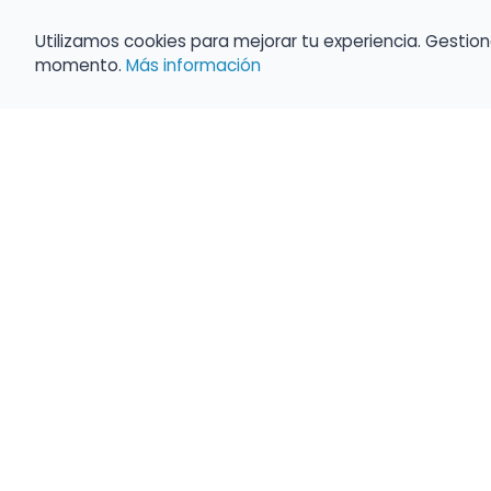
Utilizamos cookies para mejorar tu experiencia. Gestion
momento.
Más información
Empleo para músicos
Convocatorias de empleo público
Ofertas de empleo de encuentramusico.e
Publica tu oferta de empleo para músicos