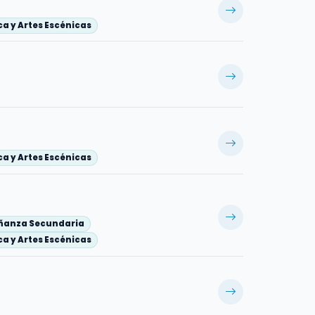
a y Artes Escénicas
a y Artes Escénicas
eñanza Secundaria
a y Artes Escénicas