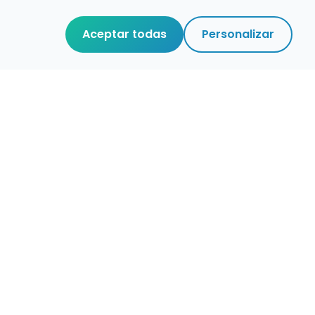
Aceptar todas
Personalizar
aces de interés
stro de conservatorios y escuelas de
ca en España
igura alertas de empleo
ontacta con nosotros