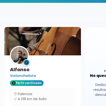
Buscador de músicos
Músicos
Bodas y Eventos
Ávila
Alfonso
No qued
Violonchelista
Perfil verificado
Desliz
resulta
Palencia
descub
A 138 km de Ávila