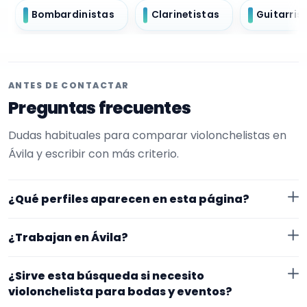
Bombardinistas
Clarinetistas
Guitarris
ANTES DE CONTACTAR
Preguntas frecuentes
Dudas habituales para comparar violonchelistas en
Ávila y escribir con más criterio.
¿Qué perfiles aparecen en esta página?
Aquí se muestran violonchelistas con perfil público en
¿Trabajan en Ávila?
EncuentraMúsico. La selección está filtrada por
experiencia o disponibilidad para bodas y eventos.
Los perfiles de esta landing tienen cobertura pública
¿Sirve esta búsqueda si necesito
Además, la página se centra en perfiles que trabajan
en Ávila. Aun así, conviene confirmar lugar exacto,
violonchelista para bodas y eventos?
en Ávila.
fechas, desplazamiento y disponibilidad antes de