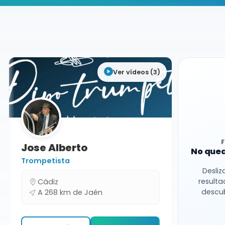
Buscador de músicos
Músicos
Clases Particulares
Jaén
Ver vídeos (3)
Jose Alberto
No qued
Trompetista
Desliz
resulta
Cádiz
descub
A 268 km de Jaén