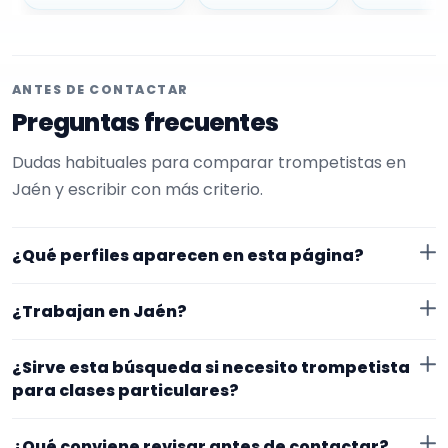
ANTES DE CONTACTAR
Preguntas frecuentes
Dudas habituales para comparar trompetistas en
Jaén y escribir con más criterio.
¿Qué perfiles aparecen en esta página?
Aquí se muestran trompetistas con perfil público en
¿Trabajan en Jaén?
EncuentraMúsico. La selección está filtrada por
experiencia o disponibilidad para clases particulares.
Los perfiles de esta landing tienen cobertura pública
¿Sirve esta búsqueda si necesito trompetista
Además, la página se centra en perfiles que trabajan
en Jaén. Aun así, conviene confirmar lugar exacto,
para clases particulares?
en Jaén.
fechas, desplazamiento y disponibilidad antes de
Sí. La landing reúne perfiles que han indicado ese
cerrar nada.
¿Qué conviene revisar antes de contactar?