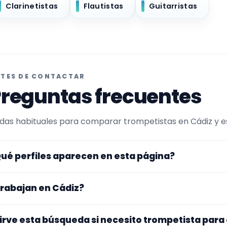
Clarinetistas
Flautistas
Guitarristas
TES DE CONTACTAR
reguntas frecuentes
das habituales para comparar trompetistas en Cádiz y esc
ué perfiles aparecen en esta página?
uí se muestran trompetistas con perfil público en Encuen
rabajan en Cádiz?
ltrada por experiencia o disponibilidad para charangas. A
rfiles que trabajan en Cádiz.
s perfiles de esta landing tienen cobertura pública en Cád
irve esta búsqueda si necesito trompetista par
gar exacto, fechas, desplazamiento y disponibilidad antes