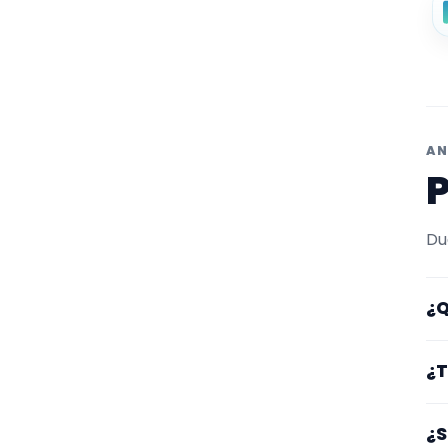
AN
P
Du
¿Q
Aq
¿T
fi
pe
Lo
¿S
lu