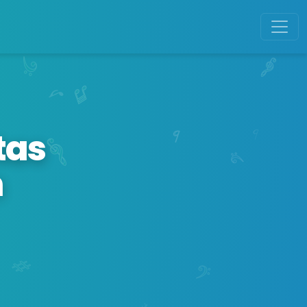
tas
n