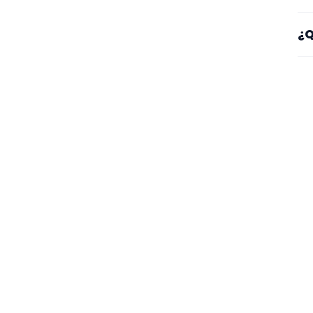
Sí
¿Q
es
Mi
se