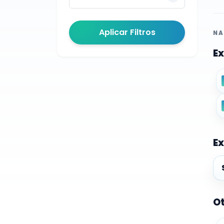
Aplicar Filtros
NA
Ex
Ex
Ex
Ot