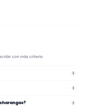
ribir con más criterio.
traMúsico. La selección está
demás, la página se centra en
iz. Aun así, conviene confirmar
a charangas?
 de cerrar nada.