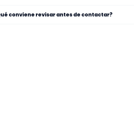
. La landing reúne perfiles que han indicado ese contexto. 
ué conviene revisar antes de contactar?
pecialidad principal, repertorio, experiencia previa y mater
ra si el perfil explica bien su experiencia, el tipo de traba
 mueve y si hay vídeos, audios o referencias que te ayuden