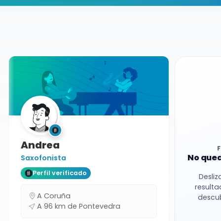
Buscador de músicos
Músicos
Charangas
Pontevedra
Andrea
No qued
Saxofonista
Perfil verificado
Desliz
resulta
A Coruña
descub
A 96 km de Pontevedra