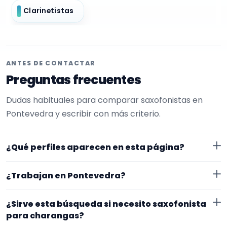
Clarinetistas
ANTES DE CONTACTAR
Preguntas frecuentes
Dudas habituales para comparar saxofonistas en
Pontevedra y escribir con más criterio.
¿Qué perfiles aparecen en esta página?
Aquí se muestran saxofonistas con perfil público en
¿Trabajan en Pontevedra?
EncuentraMúsico. La selección está filtrada por
experiencia o disponibilidad para charangas. Además,
Los perfiles de esta landing tienen cobertura pública
¿Sirve esta búsqueda si necesito saxofonista
la página se centra en perfiles que trabajan en
en Pontevedra. Aun así, conviene confirmar lugar
para charangas?
Pontevedra.
exacto, fechas, desplazamiento y disponibilidad antes