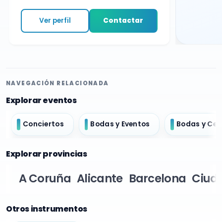
Ver perfil
Contactar
NAVEGACIÓN RELACIONADA
Explorar eventos
Conciertos
Bodas y Eventos
Bodas y Ce
Explorar provincias
A Coruña
Alicante
Barcelona
Ciud
Otros instrumentos