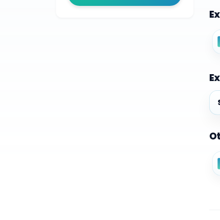
Ex
Ex
Ex
Ot