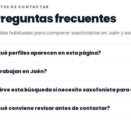
TES DE CONTACTAR
reguntas frecuentes
das habituales para comparar saxofonistas en Jaén y escr
ué perfiles aparecen en esta página?
uí se muestran saxofonistas con perfil público en Encuen
rabajan en Jaén?
ltrada por experiencia o disponibilidad para charangas. A
rfiles que trabajan en Jaén.
s perfiles de esta landing tienen cobertura pública en Ja
irve esta búsqueda si necesito saxofonista par
gar exacto, fechas, desplazamiento y disponibilidad antes
. La landing reúne perfiles que han indicado ese contexto. 
ué conviene revisar antes de contactar?
pecialidad principal, repertorio, experiencia previa y mater
ra si el perfil explica bien su experiencia, el tipo de traba
 mueve y si hay vídeos, audios o referencias que te ayuden