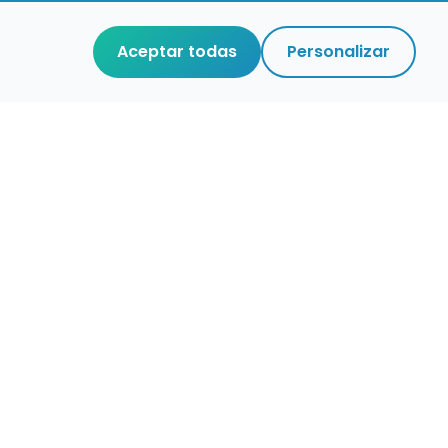
Aceptar todas
Personalizar
r que merece
cuidada,
 de verdad.