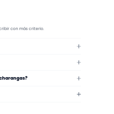
ibir con más criterio.
traMúsico. La selección está
demás, la página se centra en
én. Aun así, conviene confirmar
a charangas?
 de cerrar nada.
Para afinar mejor, revisa
ial audiovisual.
jos que acepta, la zona en la que
 a valorar el encaje.