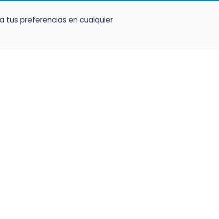
a tus preferencias en cualquier
talento ocupe el luga
a tu música en un marketplace con presencia 
lara y oportunidades preparadas para perfiles