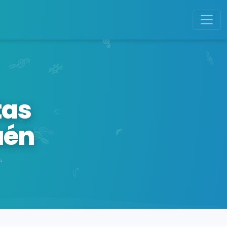
tas
aén
.