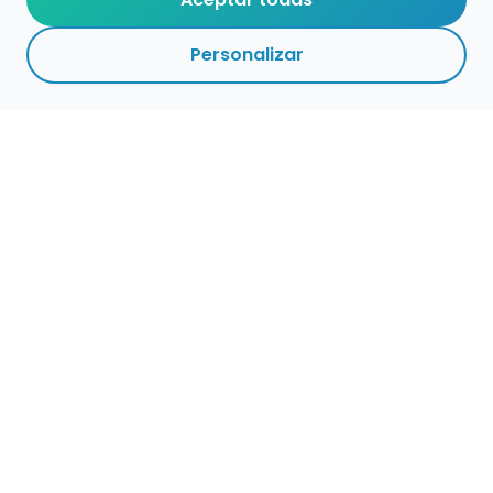
Personalizar
Haz que tu talento
ocupe el lugar que
merece
Presenta tu música en un marketplace con
presencia cuidada, búsqueda clara y