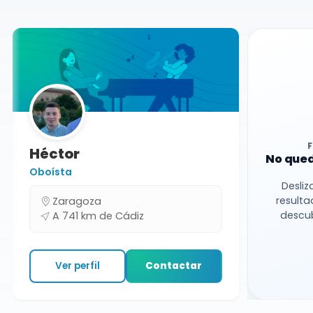
Héctor
No qued
Oboísta
Desliz
resulta
Zaragoza
descub
A 741 km de Cádiz
Ver perfil
Contactar