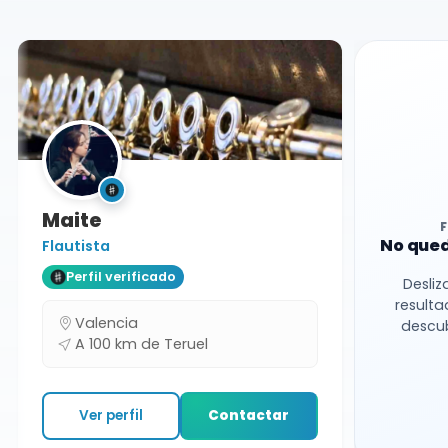
Maite
No qued
Flautista
Perfil verificado
Desliz
resulta
Valencia
descub
A 100 km de Teruel
Ver perfil
Contactar