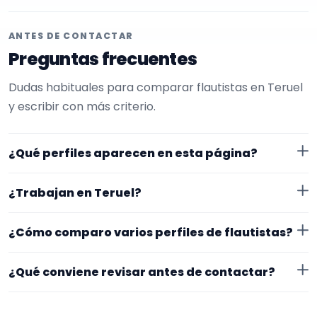
ANTES DE CONTACTAR
Preguntas frecuentes
Dudas habituales para comparar flautistas en Teruel
y escribir con más criterio.
¿Qué perfiles aparecen en esta página?
Aquí se muestran flautistas con perfil público en
¿Trabajan en Teruel?
EncuentraMúsico. Además, la página se centra en
perfiles que trabajan en Teruel.
Los perfiles de esta landing tienen cobertura pública
¿Cómo comparo varios perfiles de flautistas?
en Teruel. Aun así, conviene confirmar lugar exacto,
fechas, desplazamiento y disponibilidad antes de
Compara especialidad principal, experiencia, vídeos o
¿Qué conviene revisar antes de contactar?
cerrar nada.
audios, ubicación y claridad del perfil. Un mensaje
concreto suele recibir respuestas más útiles.
Mira si el perfil explica bien su experiencia, el tipo de