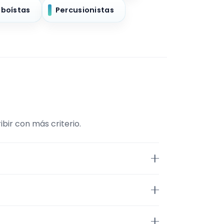
boístas
Percusionistas
bir con más criterio.
Músico. Además, la página se
rid. Aun así, conviene