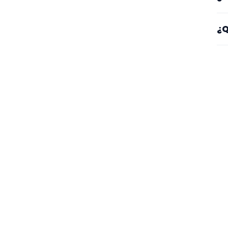
co
Co
¿Q
Un
Mi
se