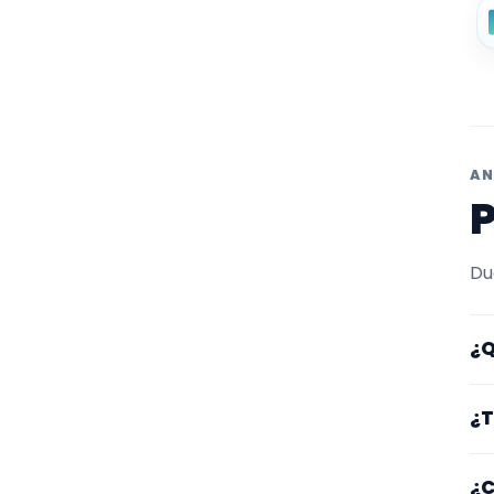
AN
P
Du
¿Q
Aq
¿T
ce
Lo
¿C