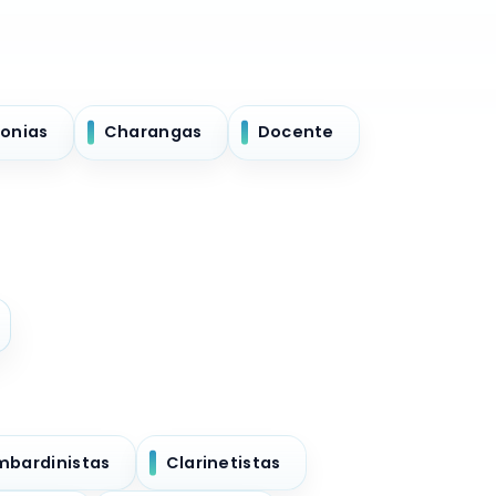
onias
Charangas
Docente
mbardinistas
Clarinetistas