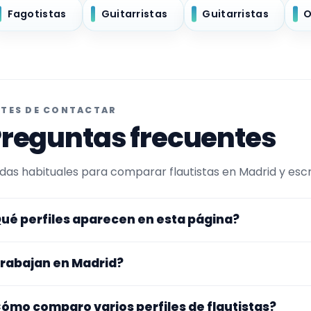
Fagotistas
Guitarristas
Guitarristas
O
TES DE CONTACTAR
reguntas frecuentes
das habituales para comparar flautistas en Madrid y escri
ué perfiles aparecen en esta página?
uí se muestran flautistas con perfil público en Encuentra
rabajan en Madrid?
ntra en perfiles que trabajan en Madrid.
s perfiles de esta landing tienen cobertura pública en Mad
ómo comparo varios perfiles de flautistas?