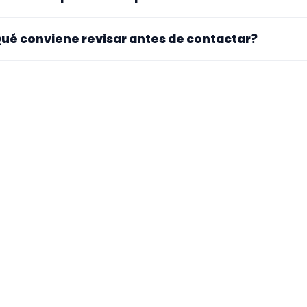
nfirmar lugar exacto, fechas, desplazamiento y disponibil
mpara especialidad principal, experiencia, vídeos o audios,
ué conviene revisar antes de contactar?
 mensaje concreto suele recibir respuestas más útiles.
ra si el perfil explica bien su experiencia, el tipo de traba
 mueve y si hay vídeos, audios o referencias que te ayuden