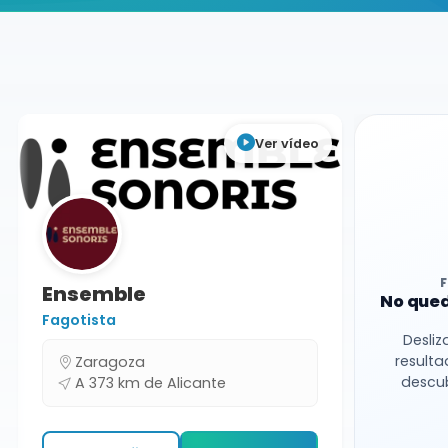
Buscador de músicos
Músicos
Conciertos
Alicante
Ver vídeo
Ensemble
No qued
Fagotista
Desliz
resulta
Zaragoza
descub
A 373 km de Alicante