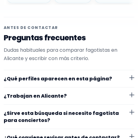
ANTES DE CONTACTAR
Preguntas frecuentes
Dudas habituales para comparar fagotistas en
Alicante y escribir con más criterio.
¿Qué perfiles aparecen en esta página?
Aquí se muestran fagotistas con perfil público en
¿Trabajan en Alicante?
EncuentraMúsico. La selección está filtrada por
experiencia o disponibilidad para conciertos. Además,
Los perfiles de esta landing tienen cobertura pública
¿Sirve esta búsqueda si necesito fagotista
la página se centra en perfiles que trabajan en
en Alicante. Aun así, conviene confirmar lugar exacto,
para conciertos?
Alicante.
fechas, desplazamiento y disponibilidad antes de
Sí. La landing reúne perfiles que han indicado ese
cerrar nada.
¿Qué conviene revisar antes de contactar?