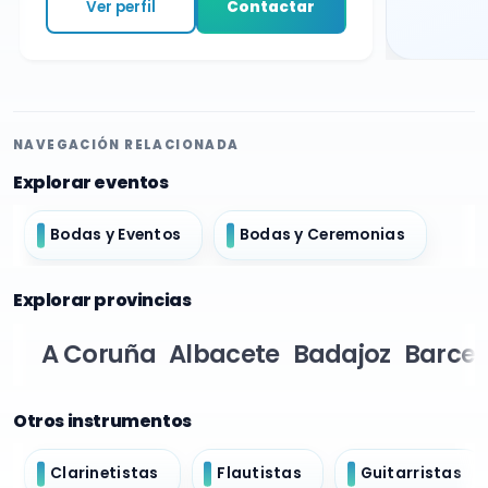
Ver perfil
Contactar
NAVEGACIÓN RELACIONADA
Explorar eventos
Bodas y Eventos
Bodas y Ceremonias
Explorar provincias
A Coruña
Albacete
Badajoz
Barcel
Otros instrumentos
Clarinetistas
Flautistas
Guitarristas