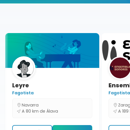
Buscador de músicos
Músicos
Conciertos
Álava
Leyre
Ensemb
Fagotista
Fagotista
Navarra
Zarag
A 80 km de Álava
A 189 