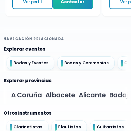
Ver perfil
Contactar
Ver per
NAVEGACIÓN RELACIONADA
Explorar eventos
Bodas y Eventos
Bodas y Ceremonias
Ch
Explorar provincias
A Coruña
Albacete
Alicante
Badaj
Otros instrumentos
Clarinetistas
Flautistas
Guitarristas