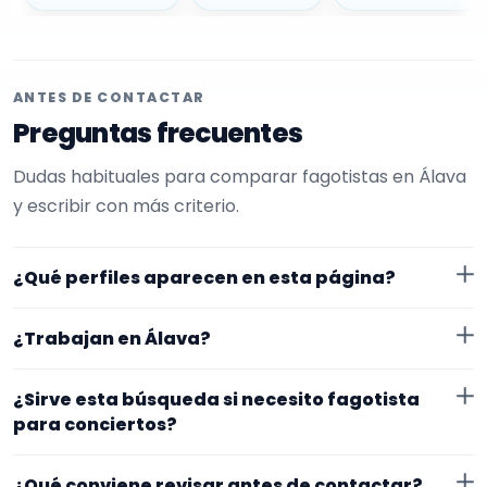
ANTES DE CONTACTAR
Preguntas frecuentes
Dudas habituales para comparar fagotistas en Álava
y escribir con más criterio.
¿Qué perfiles aparecen en esta página?
Aquí se muestran fagotistas con perfil público en
¿Trabajan en Álava?
EncuentraMúsico. La selección está filtrada por
experiencia o disponibilidad para conciertos. Además,
Los perfiles de esta landing tienen cobertura pública
¿Sirve esta búsqueda si necesito fagotista
la página se centra en perfiles que trabajan en Álava.
en Álava. Aun así, conviene confirmar lugar exacto,
para conciertos?
fechas, desplazamiento y disponibilidad antes de
Sí. La landing reúne perfiles que han indicado ese
cerrar nada.
¿Qué conviene revisar antes de contactar?