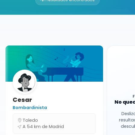
Buscador de músicos
Músicos
Clases Particulares
Madrid
Cesar
No qued
Bombardinista
Desliz
resulta
Toledo
descub
A 54 km de Madrid