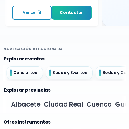
Ver perfil
Contactar
NAVEGACIÓN RELACIONADA
Explorar eventos
Conciertos
Bodas y Eventos
Bodas y Ce
Explorar provincias
Albacete
Ciudad Real
Cuenca
Gua
Otros instrumentos