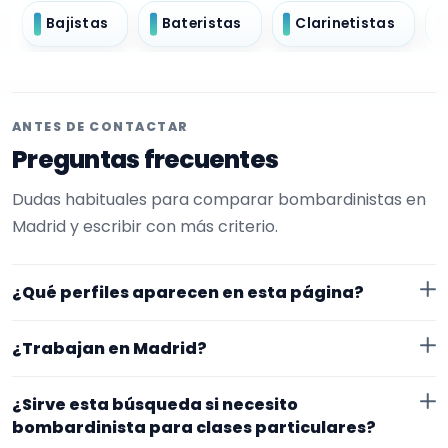
Bajistas
Bateristas
Clarinetistas
ANTES DE CONTACTAR
Preguntas frecuentes
Dudas habituales para comparar bombardinistas en
Madrid y escribir con más criterio.
¿Qué perfiles aparecen en esta página?
Aquí se muestran bombardinistas con perfil público
¿Trabajan en Madrid?
en EncuentraMúsico. La selección está filtrada por
experiencia o disponibilidad para clases particulares.
Los perfiles de esta landing tienen cobertura pública
¿Sirve esta búsqueda si necesito
Además, la página se centra en perfiles que trabajan
en Madrid. Aun así, conviene confirmar lugar exacto,
bombardinista para clases particulares?
en Madrid.
fechas, desplazamiento y disponibilidad antes de