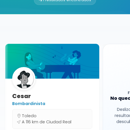
Buscador de músicos
Músicos
Clases Particulares
Ciudad Real
Cesar
No qued
Bombardinista
Desliz
resulta
Toledo
descub
A 116 km de Ciudad Real