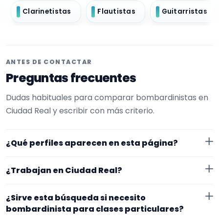
Clarinetistas
Flautistas
Guitarristas
ANTES DE CONTACTAR
Preguntas frecuentes
Dudas habituales para comparar bombardinistas en
Ciudad Real y escribir con más criterio.
¿Qué perfiles aparecen en esta página?
Aquí se muestran bombardinistas con perfil público
¿Trabajan en Ciudad Real?
en EncuentraMúsico. La selección está filtrada por
experiencia o disponibilidad para clases particulares.
Los perfiles de esta landing tienen cobertura pública
¿Sirve esta búsqueda si necesito
Además, la página se centra en perfiles que trabajan
en Ciudad Real. Aun así, conviene confirmar lugar
bombardinista para clases particulares?
en Ciudad Real.
exacto, fechas, desplazamiento y disponibilidad antes