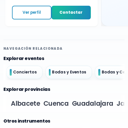
Ver perfil
Contactar
NAVEGACIÓN RELACIONADA
Explorar eventos
Conciertos
Bodas y Eventos
Bodas y Ce
Explorar provincias
Albacete
Cuenca
Guadalajara
Ja
Otros instrumentos