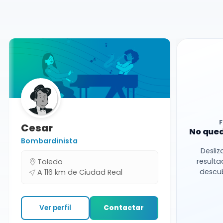
Ciudad Real
Cesar
No qued
Bombardinista
Desliz
resulta
Toledo
descub
A 116 km de Ciudad Real
Ver perfil
Contactar