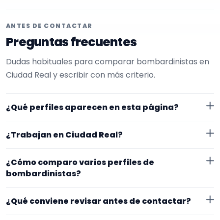
ANTES DE CONTACTAR
Preguntas frecuentes
Dudas habituales para comparar bombardinistas en
Ciudad Real y escribir con más criterio.
¿Qué perfiles aparecen en esta página?
Aquí se muestran bombardinistas con perfil público
¿Trabajan en Ciudad Real?
en EncuentraMúsico. Además, la página se centra en
perfiles que trabajan en Ciudad Real.
Los perfiles de esta landing tienen cobertura pública
¿Cómo comparo varios perfiles de
en Ciudad Real. Aun así, conviene confirmar lugar
bombardinistas?
exacto, fechas, desplazamiento y disponibilidad antes
Compara especialidad principal, experiencia, vídeos o
de cerrar nada.
¿Qué conviene revisar antes de contactar?
audios, ubicación y claridad del perfil. Un mensaje