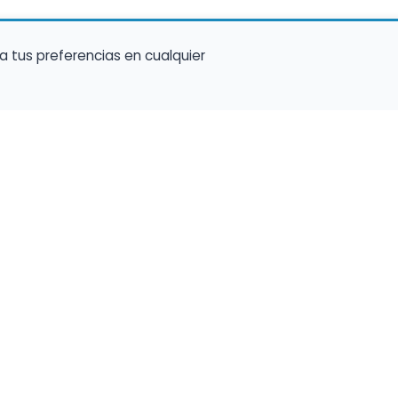
a tus preferencias en cualquier
talento ocupe el luga
a tu música en un marketplace con presencia 
lara y oportunidades preparadas para perfiles