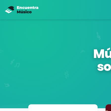
Mú
so
Buscador de músicos