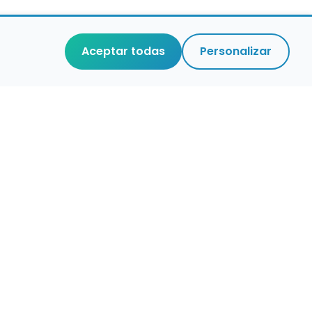
Aceptar todas
Personalizar
r que merece
cuidada,
 de verdad.