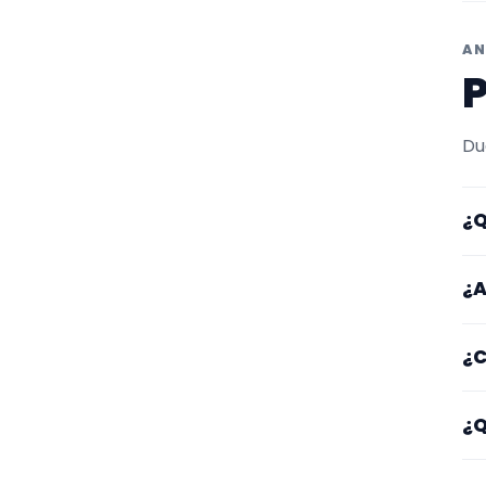
AN
P
Du
¿Q
Aq
¿A
ta
Lo
¿C
zo
po
Em
¿Q
ti
Fí