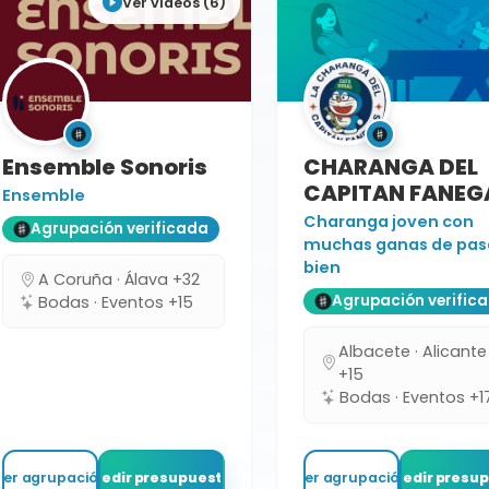
Ver vídeos (6)
Ensemble Sonoris
CHARANGA DEL
CAPITAN FANEG
Ensemble
Charanga joven con
Agrupación verificada
muchas ganas de pas
bien
A Coruña · Álava +32
Agrupación verific
Bodas · Eventos +15
Albacete · Alicante
+15
Bodas · Eventos +1
Ver agrupación
Pedir presupuesto
Ver agrupación
Pedir presu