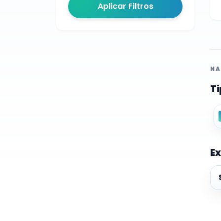
Aplicar Filtros
NA
Ti
Ex
Ex