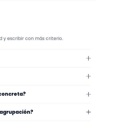
y escribir con más criterio.
viene comparar repertorio,
Valladolid. Algunos son de la
 concreta?
 lugar exacto, horarios y
o que te encaja, usa el filtro de
 agrupación?
as a lo que buscas.
na en la que trabajan, los vídeos