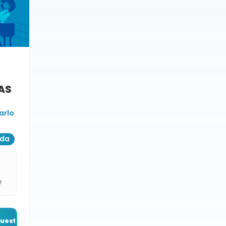
AS
arlo
ada
7
puesto