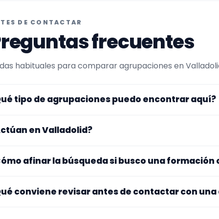
TES DE CONTACTAR
reguntas frecuentes
das habituales para comparar agrupaciones en Valladolid 
ué tipo de agrupaciones puedo encontrar aquí?
uí verás agrupaciones que trabajan para sorpresas. Con
ctúan en Valladolid?
maño de la formación y vídeos antes de decidir.
s perfiles que aparecen aquí han indicado que trabajan en 
ómo afinar la búsqueda si busco una formación
na y otros se desplazan, así que merece la pena confirmar
sibles gastos.
pieza por el tipo de evento y la zona. Si ya sabes el format
ué conviene revisar antes de contactar con una
po de agrupación para quedarte con opciones más cercan
jate en el repertorio, el tamaño real de la formación, la zo