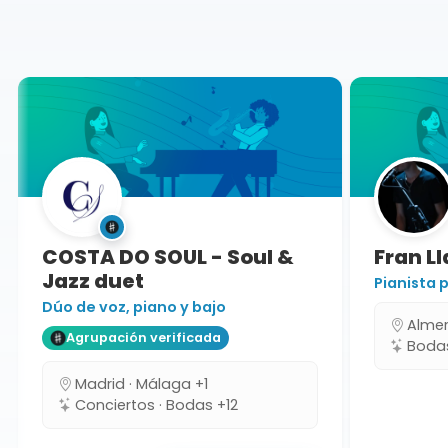
Málaga
COSTA DO SOUL - Soul &
Fran Ll
Jazz duet
Pianista p
Dúo de voz, piano y bajo
Almería
Agrupación verificada
Bodas 
Madrid · Málaga +1
Conciertos · Bodas +12