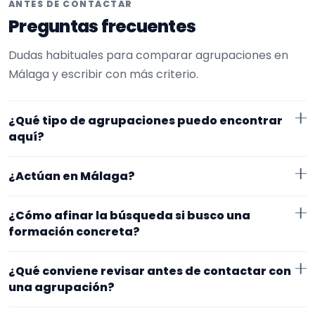
ANTES DE CONTACTAR
Preguntas frecuentes
Dudas habituales para comparar agrupaciones en
Málaga y escribir con más criterio.
¿Qué tipo de agrupaciones puedo encontrar
aquí?
Aquí verás agrupaciones que trabajan para
¿Actúan en Málaga?
sorpresas. Conviene comparar repertorio, tamaño
de la formación y vídeos antes de decidir.
Los perfiles que aparecen aquí han indicado que
¿Cómo afinar la búsqueda si busco una
trabajan en Málaga. Algunos son de la zona y otros se
formación concreta?
desplazan, así que merece la pena confirmar lugar
Empieza por el tipo de evento y la zona. Si ya sabes el
exacto, horarios y posibles gastos.
¿Qué conviene revisar antes de contactar con
formato que te encaja, usa el filtro de tipo de
una agrupación?
agrupación para quedarte con opciones más