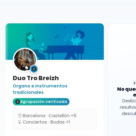
Barcelona
Grupo folk
Duo Tro Breizh
Organo e instrumentos
No que
tradicionales
e
Desliz
Agrupación verificada
resulta
descub
Barcelona · Castellón +5
Conciertos · Bodas +1