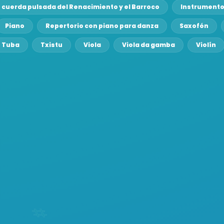
 cuerda pulsada del Renacimiento y el Barroco
Instrumento
Piano
Repertorio con piano para danza
Saxofón
Tuba
Txistu
Viola
Viola da gamba
Violín