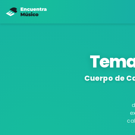
Tema
Cuerpo de Ca
d
e
ca