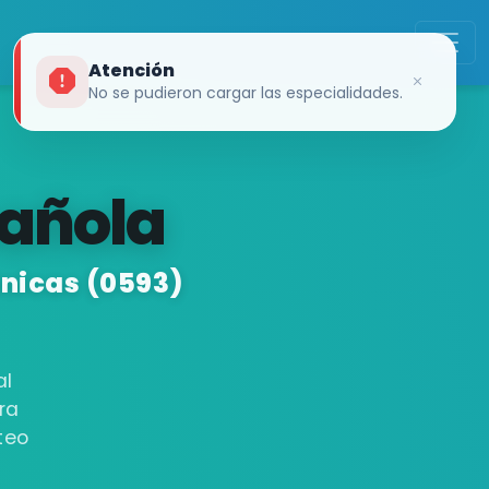
Atención
No se pudieron cargar las especialidades.
añola
énicas (0593)
al
ra
teo