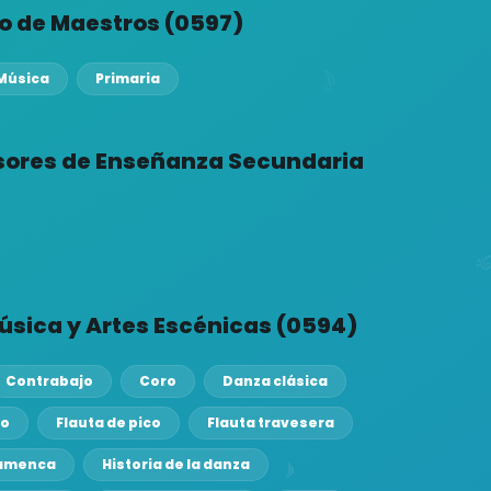
o de Maestros (0597)
Música
Primaria
sores de Enseñanza Secundaria
úsica y Artes Escénicas (0594)
Contrabajo
Coro
Danza clásica
co
Flauta de pico
Flauta travesera
lamenca
Historia de la danza