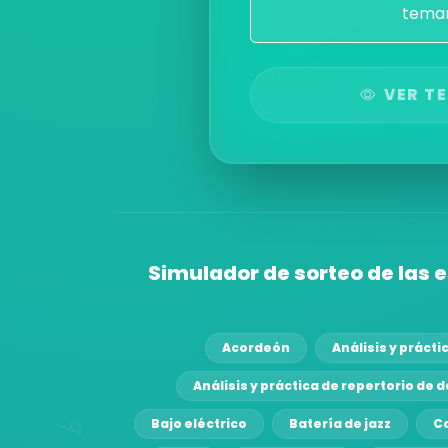
temar
VER T
Simulador de sorteo de las 
Acordeón
Análisis y prácti
Análisis y práctica de repertorio de
Bajo eléctrico
Batería de jazz
C