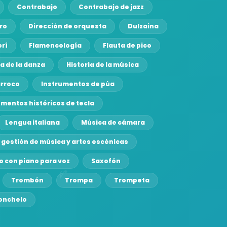
Contrabajo
Contrabajo de jazz
ro
Dirección de orquesta
Dulzaina
orí
Flamencología
Flauta de pico
ia de la danza
Historia de la música
arroco
Instrumentos de púa
umentos históricos de tecla
Lengua italiana
Música de cámara
 gestión de música y artes escénicas
o con piano para voz
Saxofón
Trombón
Trompa
Trompeta
lonchelo