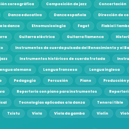
ión coreográfica
Composición de jazz
Concertación
Danza educativa
Danza española
Dirección de co
a la danza
Etnomusicología
Fagot
Flabiol i tamb
arra
Guitarra eléctrica
Guitarra flamenca
Histor
to
Instrumentos de cuerda pulsada del Renacimiento y el B
jazz
Instrumentos históricos de cuerda frotada
Instr
Lengua alemana
Lengua francesa
Lengua inglesa
o
Pedagogía
Percusión
Piano
Producción y
iva
Repertorio con piano para instrumentos
Repertori
ical
Tecnologías aplicadas a la danza
Tenora i tible
Txistu
Viola
Viola da gamba
Violín
Vio