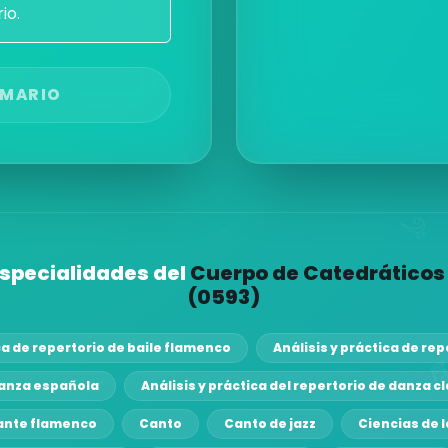
io.
EMARIO
especialidades del
Cuerpo de Catedráticos 
(0593)
ca de repertorio de baile flamenco
Análisis y práctica de r
 danza española
Análisis y práctica del repertorio de danza c
ante flamenco
Canto
Canto de jazz
Ciencias de l