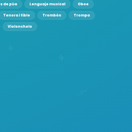
s de púa
Lenguaje musical
Oboe
Tenora i tible
Trombón
Trompa
Violonchelo