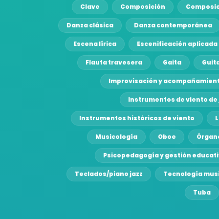
Clave
Composición
Composic
Danza clásica
Danza contemporánea
Escena lírica
Escenificación aplicada 
Flauta travesera
Gaita
Guit
Improvisación y acompañamien
Instrumentos de viento de 
Instrumentos históricos de viento
Musicología
Oboe
Órgan
Psicopedagogía y gestión educat
Teclados/piano jazz
Tecnología mus
Tuba