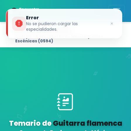
Error
No se pudieron cargar las
SIMULADOR DE TEMAS
especialidades.
Cuerpo de Profesores de Música y Artes
Escénicas (0594)
Temario de
Guitarra flamenca