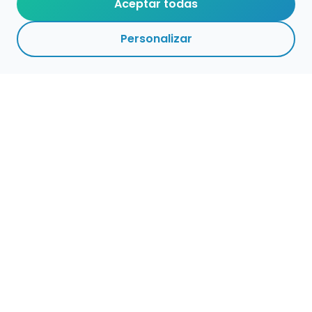
Aceptar todas
Personalizar
Empleo para músicos
Convocatorias de empleo público
Ofertas de empleo de encuentramusico.es
Publica tu oferta de empleo para músicos
Encuentra Músico
Buscador de Músicos