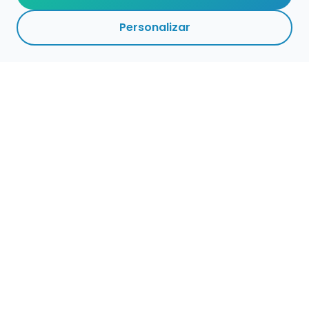
Personalizar
Empleo para músicos
Convocatorias de empleo público
Ofertas de empleo de encuentramusico.es
Publica tu oferta de empleo para músicos
Encuentra Músico
Buscador de Músicos