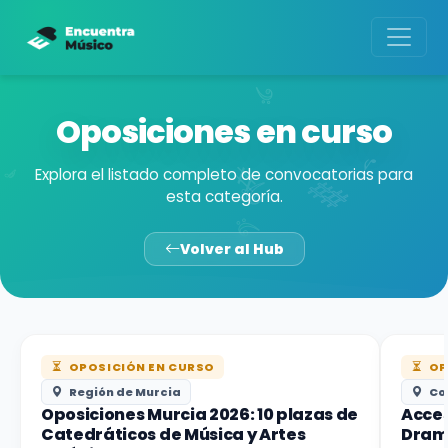
Oposiciones en curso
Explora el listado completo de convocatorias para
esta categoría.
Volver al Hub
OPOSICIÓN EN CURSO
OP
Región de Murcia
Co
Oposiciones Murcia 2026: 10 plazas de
Acces
Catedráticos de Música y Artes
Dram