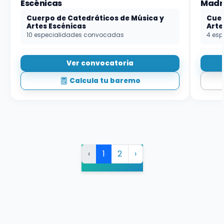
Escénicas
Madr
Cuerpo de Catedráticos de Música y
Cuer
Artes Escénicas
Arte
10 especialidades convocadas
4 es
Ver convocatoria
Calcula tu baremo
‹
1
2
›