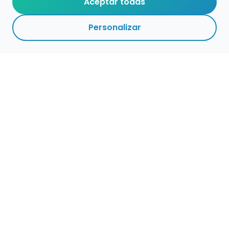
Aceptar todas
Personalizar
Empleo para músicos
Convocatorias de empleo público
Ofertas de empleo de encuentramusico.es
Publica tu oferta de empleo para músicos
Castellano
ES
Encuentra Músico