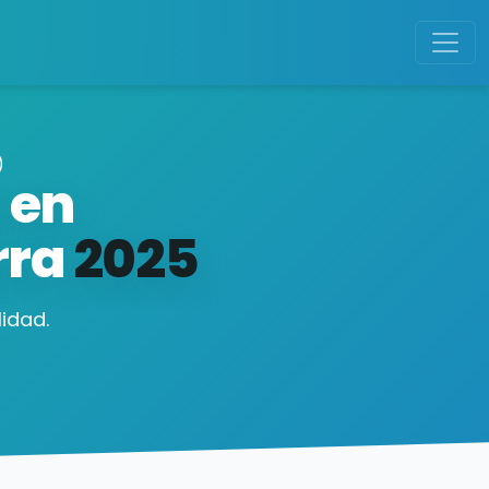
)
 en
rra
2025
idad.