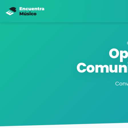
Op
Comuni
Conv