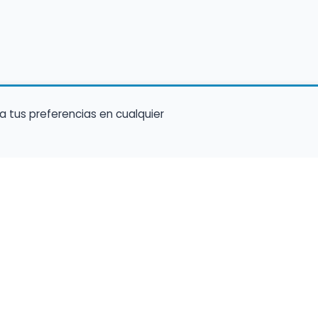
a tus preferencias en cualquier
Encuentra Músico
Enl
Regi
Buscador de Músicos
músi
s
Encuentra Pianista Acompañante