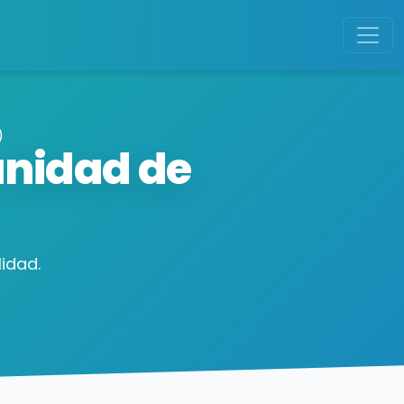
)
unidad de
idad.