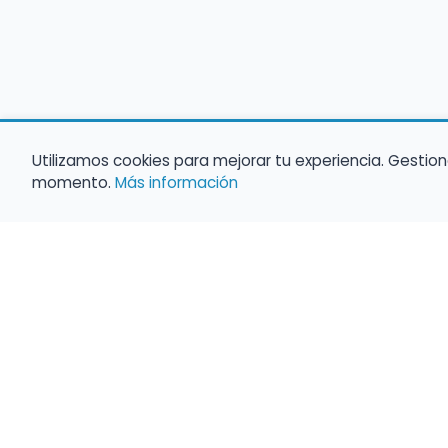
Utilizamos cookies para mejorar tu experiencia. Gestion
momento.
Más información
Empleo para músicos
Convocatorias de empleo público
Ofertas de empleo de encuentramusico.e