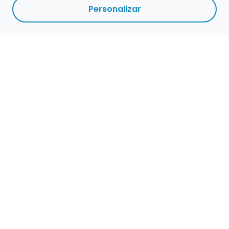
Personalizar
Empleo para músicos
Convocatorias de empleo público
Ofertas de empleo de encuentramusico.es
Publica tu oferta de empleo para músicos
Encuentra Músico
Buscador de Músicos
Encuentra Pianista Acompañante