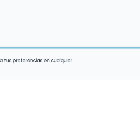
a tus preferencias en cualquier
Encuentra Músico
Enl
Regi
Buscador de Músicos
músi