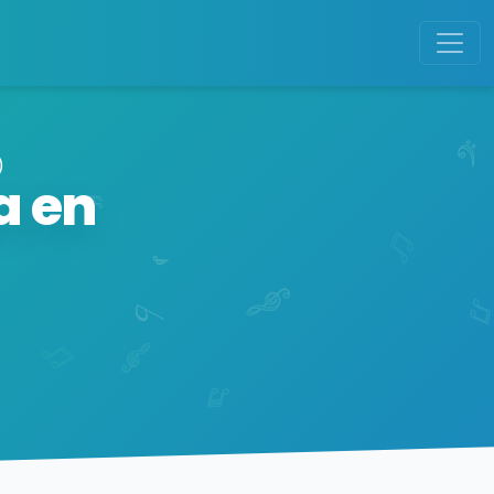
)
a en