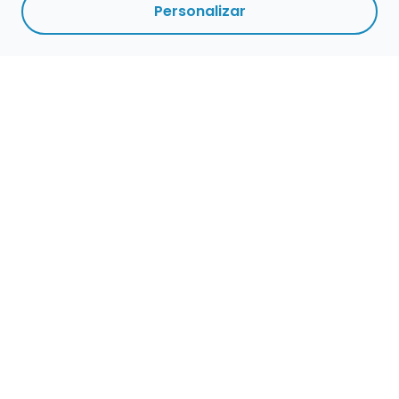
Personalizar
Empleo para músicos
Convocatorias de empleo público
Ofertas de empleo de encuentramusico.es
Publica tu oferta de empleo para músicos
Encuentra Músico
Buscador de Músicos
Encuentra Pianista Acompañante