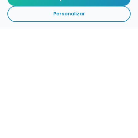
Personalizar
Empleo para músicos
Convocatorias de empleo público
Ofertas de empleo de encuentramusico.es
Publica tu oferta de empleo para músicos
Encuentra Músico
Buscador de Músicos