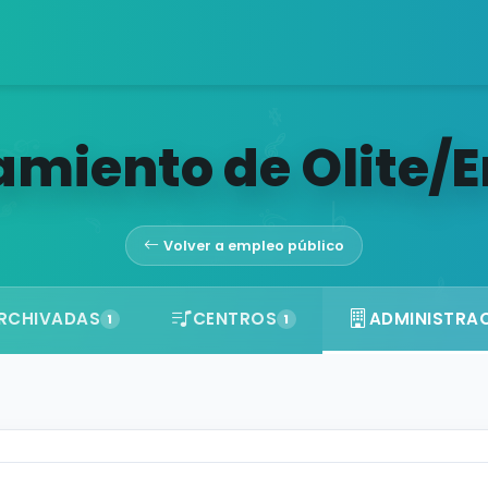
miento de Olite/Er
Volver a empleo público
RCHIVADAS
CENTROS
ADMINISTRA
1
1