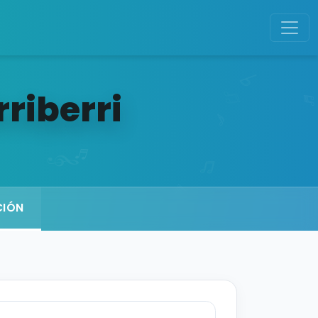
riberri
CIÓN