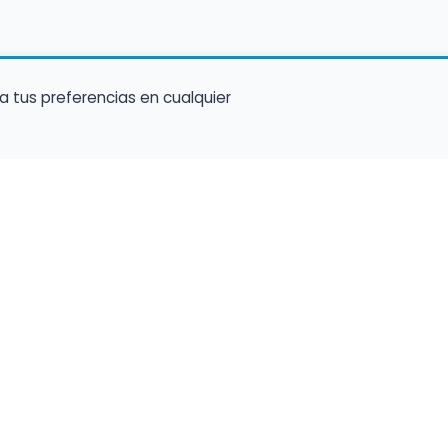
a tus preferencias en cualquier
Encuentra Músico
Enl
Regi
Buscador de Músicos
músi
s
Encuentra Pianista Acompañante
Conf
Asesoría para músicos y docentes
C