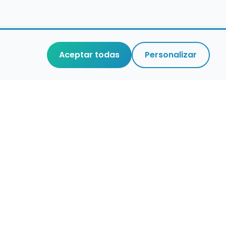
Aceptar todas
Personalizar
aces de interés
stro de conservatorios y escuelas de
ca en España
igura alertas de empleo
ontacta con nosotros