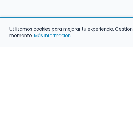
Utilizamos cookies para mejorar tu experiencia. Gestion
momento.
Más información
Empleo para músicos
Convocatorias de empleo público
Ofertas de empleo de encuentramusico.e
Publica tu oferta de empleo para músicos