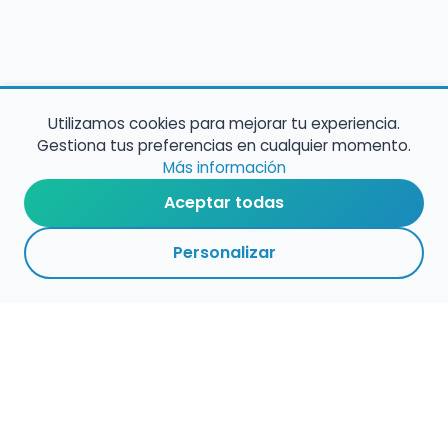
Utilizamos cookies para mejorar tu experiencia.
Gestiona tus preferencias en cualquier momento.
Más información
Aceptar todas
Personalizar
2
9
5
ADMINISTRACIÓ
VOLVER A
ACTIVAS
ARCHIVADAS
CENTROS
N
EMPLEO
PÚBLICO