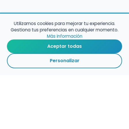
Utilizamos cookies para mejorar tu experiencia.
Gestiona tus preferencias en cualquier momento.
Más información
Aceptar todas
Personalizar
2
9
5
ADMINISTRACIÓ
VOLVER A
ACTIVAS
ARCHIVADAS
CENTROS
N
EMPLEO
PÚBLICO