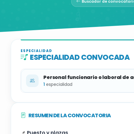
Buscador de convocatori
ESPECIALIDAD
ESPECIALIDAD CONVOCADA
Personal funcionario o laboral de 
1
especialidad
ESPECIALIDAD
RESUMEN DE LA CONVOCATORIA
Professor/a de veu, grups vocals i coral
📌
Puesto y plazas