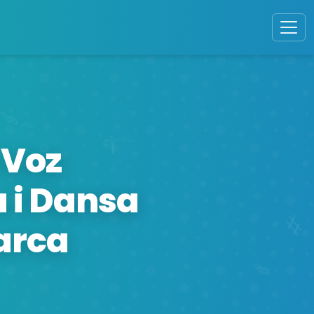
 Voz
 i Dansa
arca