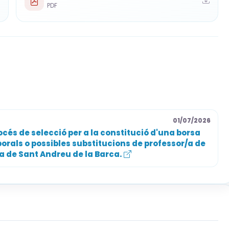
PDF
 opción equivalente, o superar la prueba
al, conforme a la normativa de protección jurídica
 público.
01/07/2026
cés de selecció per a la constitució d'una borsa
eórica y una prueba práctica, con puntuación
orals o possibles substitucions de professor/a de
sa de Sant Andreu de la Barca.
ormación específica y méritos artísticos hasta 25
etencial hasta 25 puntos.
, prorrogable en caso de necesidad, salvo nueva