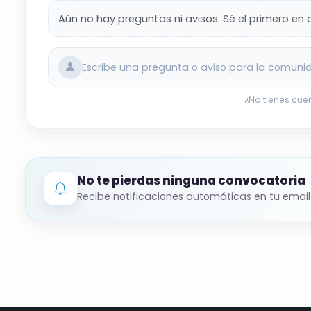
Aún no hay preguntas ni avisos. Sé el primero en 
Resumen orientativo de los datos principales.
inscribirte.
Escribe una pregunta o aviso para la comuni
¿No tienes cue
No te pierdas ninguna convocatoria
Recibe notificaciones automáticas en tu email