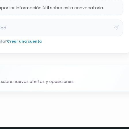
aportar información útil sobre esta convocatoria.
 Revisa las bases oficiales completas antes de
dad
nta?
Crear una cuenta
 sobre nuevas ofertas y oposiciones.