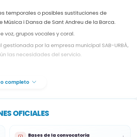
es temporales o posibles sustituciones de
de Música i Dansa de Sant Andreu de la Barca.
voz, grupos vocales y coral.
pal gestionada por la empresa municipal SAB-URBÀ,
ún las necesidades del servicio.
xto completo
artísticas superiores de Música, o equivalente, en
s extranjeros deben contar con la correspondiente
ES OFICIALES
tulación equivalente; quien no lo acredite debe
el proceso.
Bases de la convocatoria
 no tengan nacionalidad española deben acreditar