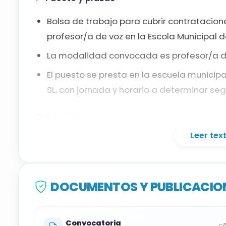
Bolsa de trabajo para cubrir contratacion
profesor/a de voz en la Escola Municipal 
La modalidad convocada es profesor/a de 
El puesto se presta en la escuela munici
SL, con jornada y horario a determinar seg
📚
Requisitos
Leer te
Titulación: Título de grado en enseñanzas 
la modalidad a la que se opta. Los título
convalidación u homologación.
DOCUMENTOS Y PUBLICACION
Catalán: certificado de suficiencia C1 o ti
superar la prueba de catalán prevista en 
Convocatoria
Castellano: las personas aspirantes que