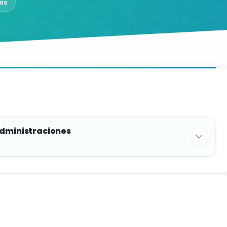
as
administraciones