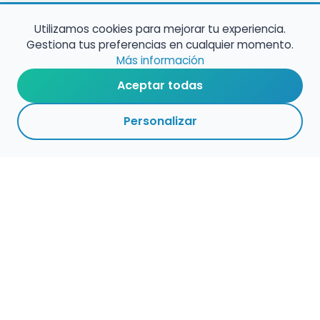
Utilizamos cookies para mejorar tu experiencia.
Gestiona tus preferencias en cualquier momento.
Más información
Aceptar todas
Personalizar
1
1
1
ADMINISTRACIÓ
VOLVER A
ACTIVAS
ARCHIVADAS
CENTROS
N
EMPLEO
PÚBLICO