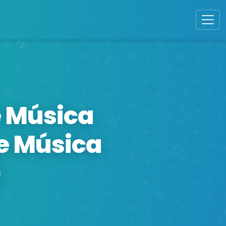
e Música
de Música
)