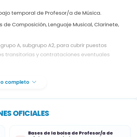
ajo temporal de Profesor/a de Música.
de Composición, Lenguaje Musical, Clarinete,
 grupo A, subgrupo A2, para cubrir puestos
 transitorias y contrataciones eventuales
xto completo
ción que habilita para acceder al cuerpo de
 la especialidad correspondiente.
ES OFICIALES
aje Musical se admiten títulos superiores de
s Superiores de Música en la especialidad a la
r Superior de la especialidad conforme a las
Bases de la bolsa de Profesor/a de