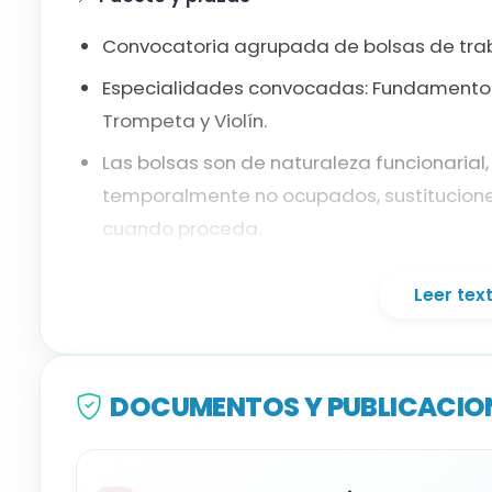
Fundamentos de composición
Convocatoria agrupada de bolsas de trab
Lenguaje musical
Especialidades convocadas: Fundamentos 
Trompeta y Violín.
Trompeta
Las bolsas son de naturaleza funcionarial,
temporalmente no ocupados, sustituciones
Violín
cuando proceda.
📚
Requisitos
Leer te
Titulación: estar en posesión de la titula
profesores de Música y Artes Escénicas en
DOCUMENTOS Y PUBLICACION
Para Fundamentos de Composición y Lengu
Música o de Grado en Enseñanzas Artística
que se opta, además del título de Profeso