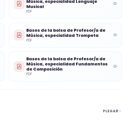
Música, especialidad Lenguaje
Musical
PDF
n, entre otras titulaciones previstas en las bases,
ía/Interpretación en la especialidad instrumental
Bases de la bolsa de Profesor/a de
Música, especialidad Trompeta
PDF
examen y aportar la documentación académica
Bases de la bolsa de Profesor/a de
Música, especialidad Fundamentos
de Composición
PDF
te en un único ejercicio tipo test de 60 preguntas,
convocatoria.
 10 puntos y se exige una puntuación mínima de 5
PLEGAR
 nota de corte que pueda establecer el tribunal