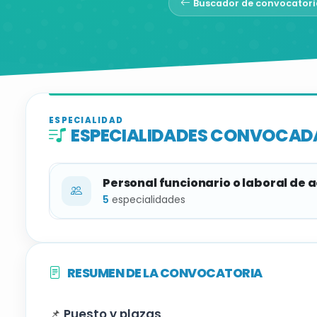
Buscador de convocatori
ESPECIALIDAD
ESPECIALIDADES CONVOCAD
Personal funcionario o laboral de 
5
especialidades
ESPECIALIDAD
RESUMEN DE LA CONVOCATORIA
Clarinete
📌
Puesto y plazas