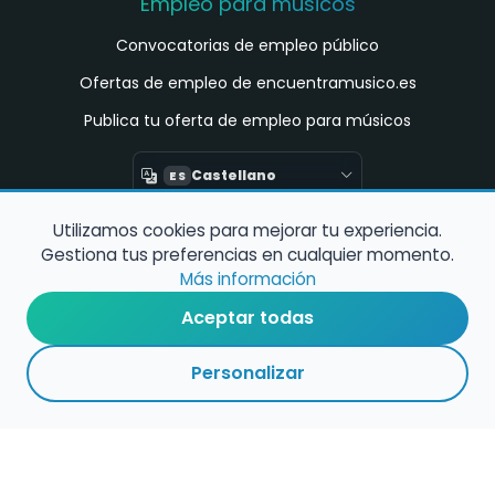
Empleo para músicos
Convocatorias de empleo público
Ofertas de empleo de encuentramusico.es
Publica tu oferta de empleo para músicos
Castellano
ES
Utilizamos cookies para mejorar tu experiencia.
Encuentra Músico
Gestiona tus preferencias en cualquier momento.
Buscador de Músicos
Más información
Encuentra Pianista Acompañante
Aceptar todas
Asesoría para músicos y docentes
Personalizar
Enlaces de interés
Registro de conservatorios y escuelas de
música en España