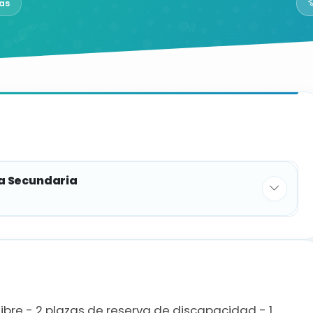
as
a Secundaria
PLAZAS
TEMARIO
30
Ver Temario
libre - 2 plazas de reserva de discapacidad - 1