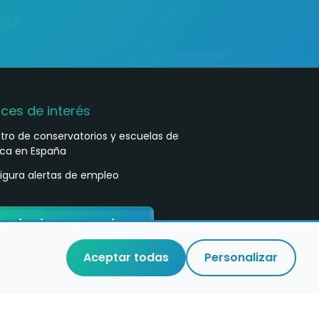
aces de interés
stro de conservatorios y escuelas de
ca en España
igura alertas de empleo
ontacta con nosotros
Aceptar todas
Personalizar